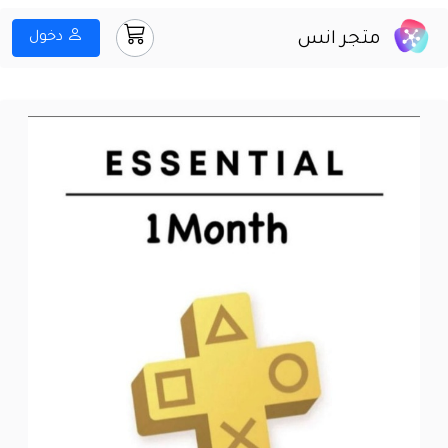
متجر انس
دخول